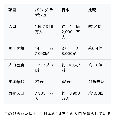
項目
バングラ
日本
比較
デシュ
人口
1億7,356
約1億
約1.4倍
万人
2,000万
人
国土面積
14万
37万
約0.4倍
7,000㎢
8,000㎢
人口密度
1,237人/
約340人/
約3.6倍
㎢
㎢
平均年齢
27歳
48歳
21歳若い
労働人口
7,305万
約6,900
約1.06倍
人
万人
この限られた国土に、日本の1.4倍もの人口が暮らしている