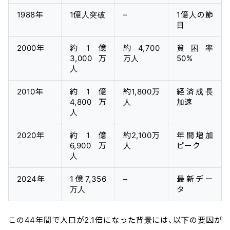
1988年
1億人突破
–
1億人の節
目
2000年
約1億
約4,700
貧困率
3,000万
万人
50%
人
2010年
約1億
約1,800万
経済成長
4,800万
人
加速
人
2020年
約1億
約2,100万
年間増加
6,900万
人
ピーク
人
2024年
1億7,356
–
最新デー
万人
タ
この44年間で人口が2.1倍になった背景には、以下の要因が