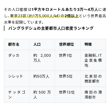
その人口密度は
1平方キロメートルあたり3万〜4万人
に達
し、
東京23区（約1万5,000人/㎢）の
2倍以上
という世界最高
水準を記録しています。
バングラデシュの主要都市人口密度ランキング
都市名
人口
世界順位
特徴
ダッカ
約2,000
世界1位
金融街、IT
万人
企業集積
地
シレット
約50万人
世界5位
北東部の
商業都市
チッタゴ
約500万
世界13位
南部の港
ン
人
湾都市