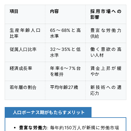
項目
内容
採用市場への
影響
生産年齢人口
65〜68%と高
豊富な労働力
比率
水準
供給
従属人口比率
32〜35%と低
働く意欲の高
水準
い人材
経済成長率
年率6〜7%台
賃金上昇が緩
を維持
やか
若年層の割合
平均年齢27歳
新技術への適
応力
人口ボーナス期がもたらすメリット
豊富な労働力
: 毎年約150万人が新規に労働市場