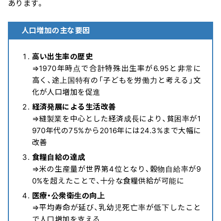
あります。
人口増加の主な要因
高い出生率の歴史
⇒1970年時点で合計特殊出生率が6.95と非常に
高く、途上国特有の「子どもを労働力と考える」文
化が人口増加を促進
経済発展による生活改善
⇒縫製業を中心とした経済成長により、貧困率が1
970年代の75%から2016年には24.3%まで大幅に
改善
食糧自給の達成
⇒米の生産量が世界第4位となり、穀物自給率が9
0%を超えたことで、十分な食糧供給が可能に
医療・公衆衛生の向上
⇒平均寿命が延び、乳幼児死亡率が低下したこと
で人口増加を支える