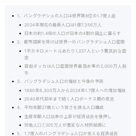
1．バングラデシュの人口は世界第8位の1.7億人超
2024年現在の最新人口は1億7,356万人
日本の約1.4倍の人口が日本の4割の国土に暮らす
2．都市国家を除けば世界一のバングラデシュ人口密度
1平方キロメートルあたり1,237人という驚異的な密
度
首都ダッカは人口密度世界最高水準の2,000万人都
市
3．バングラデシュ人口の推移と今後の予測
1980年8,300万人から2024年1.7億人への増加推移
2040年代前半まで続く人口ボーナス期の恩恵
4．平均年齢27歳という若さを誇る人口構成
生産年齢人口比率の上昇が経済成長を後押し
労働人口7,305万人が豊富な人材供給源に
5．1.7億人のバングラデシュ人口が支える経済成長