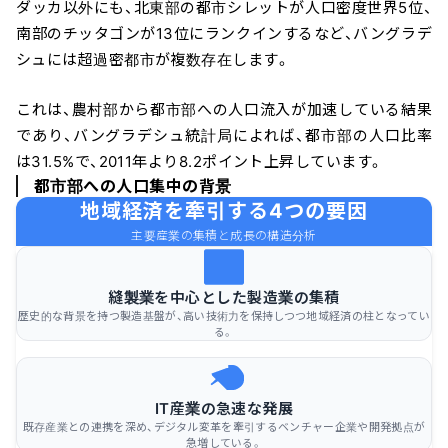
ダッカ以外にも、北東部の都市シレットが人口密度世界5位、
南部のチッタゴンが13位にランクインするなど、バングラデ
シュには超過密都市が複数存在します。
これは、農村部から都市部への人口流入が加速している結果
であり、バングラデシュ統計局によれば、都市部の人口比率
は31.5%で、2011年より8.2ポイント上昇しています。
都市部への人口集中の背景
地域経済を牽引する4つの要因
主要産業の集積と成長の構造分析
縫製業を中心とした製造業の集積
歴史的な背景を持つ製造基盤が、高い技術力を保持しつつ地域経済の柱となってい
る。
IT産業の急速な発展
既存産業との連携を深め、デジタル変革を牽引するベンチャー企業や開発拠点が
急増している。