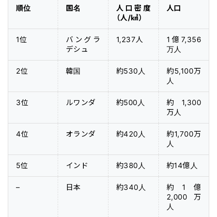
順位
国名
人口密度
人口
（人/㎢）
1位
バングラ
1,237人
1億7,356
デシュ
万人
2位
韓国
約530人
約5,100万
人
3位
ルワンダ
約500人
約1,300
万人
4位
オランダ
約420人
約1,700万
人
5位
インド
約380人
約14億人
–
日本
約340人
約1億
2,000万
人