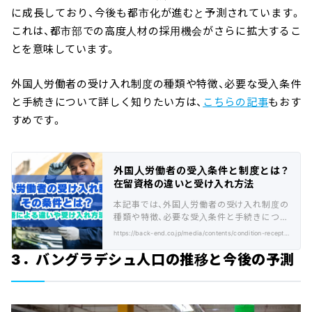
に成長しており、今後も都市化が進むと予測されています。
これは、都市部での高度人材の採用機会がさらに拡大するこ
とを意味しています。
外国人労働者の受け入れ制度の種類や特徴、必要な受入条件
と手続きについて詳しく知りたい方は、
こちらの記事
もおす
すめです。
外国人労働者の受入条件と制度とは？
在留資格の違いと受け入れ方法
本記事では、外国人労働者の受け入れ制度の
種類や特徴、必要な受入条件と手続きについ
て解説します。
https://back-end.co.jp/media/contents/condition-reception-foreign-worker/
3．バングラデシュ人口の推移と今後の予測