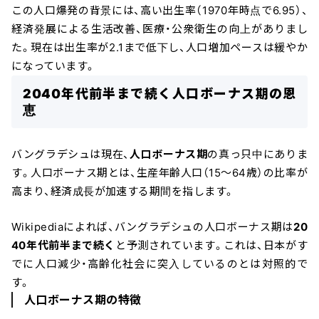
この人口爆発の背景には、高い出生率（1970年時点で6.95）、
経済発展による生活改善、医療・公衆衛生の向上がありまし
た。現在は出生率が2.1まで低下し、人口増加ペースは緩やか
になっています。
2040年代前半まで続く人口ボーナス期の恩
恵
バングラデシュは現在、
人口ボーナス期
の真っ只中にありま
す。人口ボーナス期とは、生産年齢人口（15〜64歳）の比率が
高まり、経済成長が加速する期間を指します。
Wikipediaによれば、バングラデシュの人口ボーナス期は
20
40年代前半まで続く
と予測されています。これは、日本がす
でに人口減少・高齢化社会に突入しているのとは対照的で
す。
人口ボーナス期の特徴