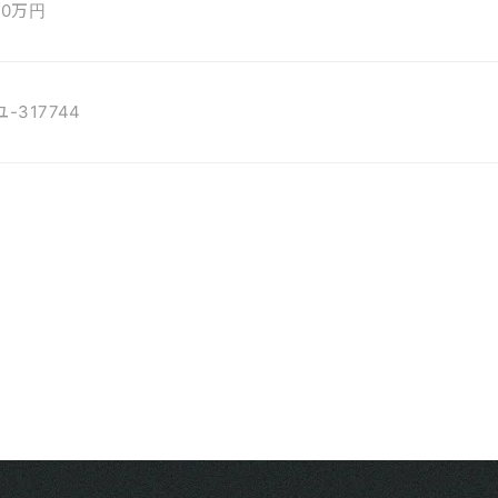
00万円
ユ-317744