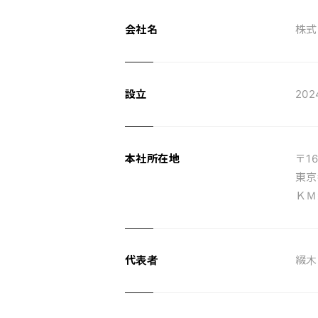
会社名
株式
設立
20
本社所在地
〒16
東京
ＫＭ
代表者
綴木