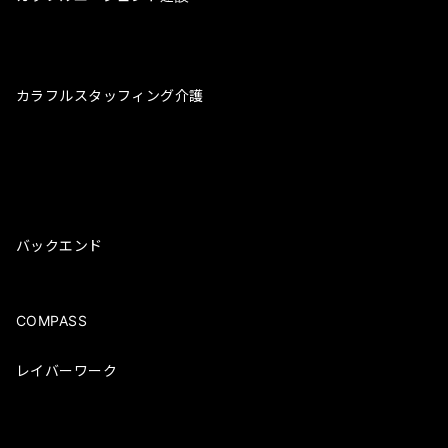
カラフルスタッフィング建設
カラフルスタッフィングメカニック
カラフルエージェント飲食
カラフルスタッフィング介護
カラフルキャリアタイムズドライバー
カラフルキャリアタイムズ建設
カラフルキャリアタイムズ飲食
カラフルキャリアタイムズ介護
ノンデスクHR
バックエンド
特定技能登録支援
グローバル人材採用BLOG
COMPASS
ミライバ保育
レイバーワーク
Laborwork Career Piece