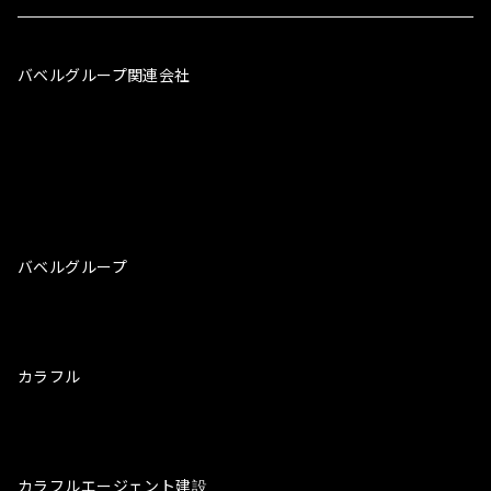
バベルグループ関連会社
株式会社バベルグループ
株式会社カラフル
株式会社Sales Gate
株式会社バックエンド
株式会社COMPASS
株式会社レイバーワーク
バベルグループ
採用サイト
リレツク
リレツクBlog
カラフル
カラフルエージェントドライバー
カラフルスタッフィングドライバー
カラフルキャリアドライバー
カラフルエージェント建設